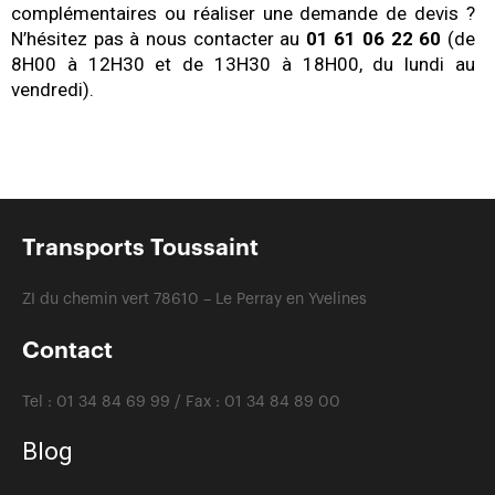
complémentaires ou réaliser une demande de devis ?
N’hésitez pas à nous contacter au
01 61 06 22 60
(de
8H00 à 12H30 et de 13H30 à 18H00, du lundi au
vendredi).
Transports Toussaint
ZI du chemin vert 78610 – Le Perray en Yvelines
Contact
Tel :
01 34 84 69 99 /
Fax :
01 34 84 89 00
Blog