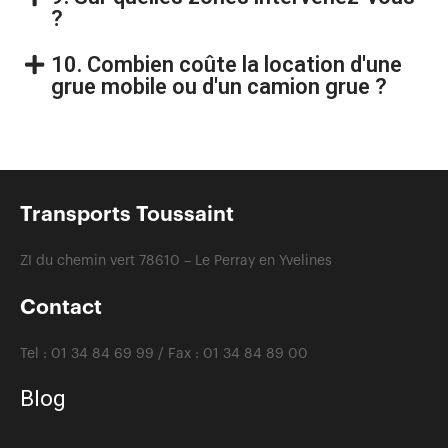
?
10. Combien coûte la location d'une
grue mobile ou d'un camion grue ?
Transports Toussaint
ZI du chemin vert 78610 – Le Perray en Yvelines
Contact
Tel :
01 34 84 69 99 /
Fax :
01 34 84 89 00
Blog