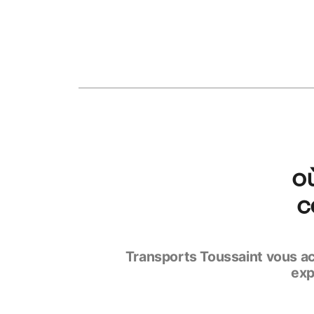
o
c
Transports Toussaint vous ac
exp