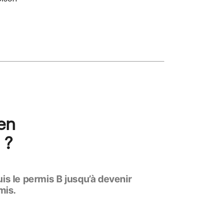
en
 ?
s le permis B jusqu’à devenir
mis.