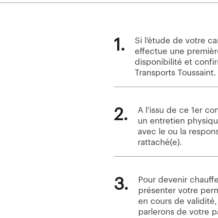
1.
Si l’étude de votre ca
effectue une première
disponibilité et confi
Transports Toussaint.
2.
A l’issu de ce 1er co
un entretien physiq
avec le ou la respon
rattaché(e).
3.
Pour devenir chauff
présenter votre per
en cours de validité,
parlerons de votre pa