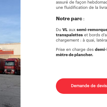
assuré de façon hebdomada
une fluidification de la li
Notre parc
:
Du
VL
aux
semi-remorqu
transpalettes
et bords d’a
chargement : à quai, latéral
Prise en charge des
demi-l
mètre de plancher.
Demande de devis