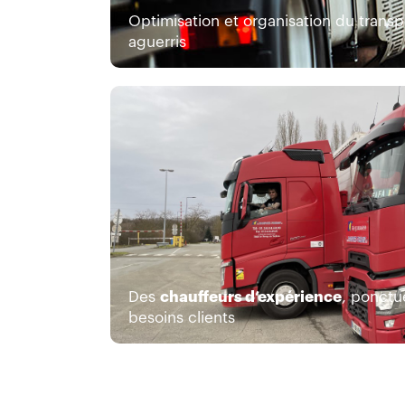
Optimisation et organisation du transp
aguerris
Des
chauffeurs d’expérience
, ponctue
besoins clients