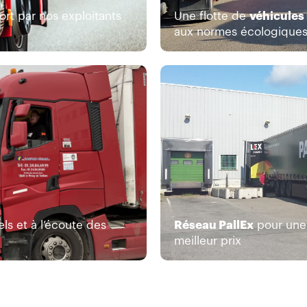
ort par nos exploitants
Une flotte de
véhicules
aux normes écologique
ls et à l’écoute des
Réseau PallEx
pour une 
meilleur prix