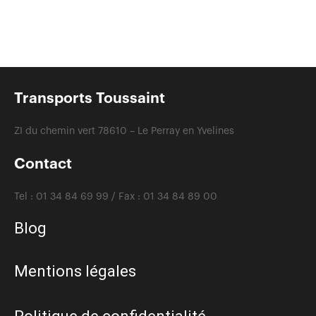
Transports Toussaint
ZI du chemin vert 78610 – Le Perray en Yvelines
Contact
Tel :
01 34 84 69 99 /
Fax :
01 34 84 89 00
Blog
Mentions légales