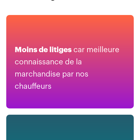
Moins de litiges
car meilleure
connaissance de la
marchandise par nos
chauffeurs