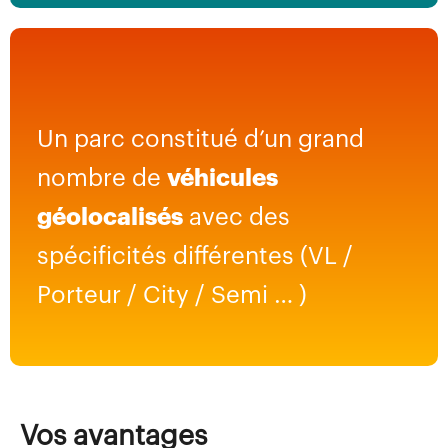
Un parc constitué d’un grand
nombre de
véhicules
géolocalisés
avec des
spécificités différentes (VL /
Porteur / City / Semi … )
Vos avantages