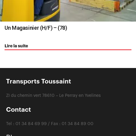
2 novembre 2021
Un Magasinier (H/F) – (78)
Lire la suite
Transports Toussaint
ZI du chemin vert 78610 – Le Perray en Yvelines
Contact
Tel :
01 34 84 69 99 /
Fax :
01 34 84 89 00